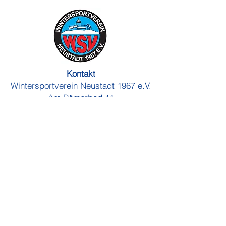
Kontakt
Wintersportverein Neustadt 1967 e.V.
Am Römerbad 11
64747 Breuberg
WSV-Neustadt-1967@t-online.de
Impressum
Datenschutz
Satzung
Deine Nachricht an uns
Vorname