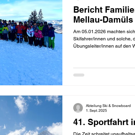
Bericht Familie
Mellau-Damüls
Am 05.01.2026 machten sich
Skifahrer/innen und solche, 
Übungsleiter/innen auf den
und verbrachten 5 sportliche
Damüls. Nach vielen Jahren 
Ziel und mit Petra und Greg
für die traditionelle Januar-
Neustadt gefunden, die die
Österreich führte. Nach eine
Abteilung Ski & Snowboard
1. Sept. 2025
41. Sportfahrt 
Die Zeit schreitet unaufhalt