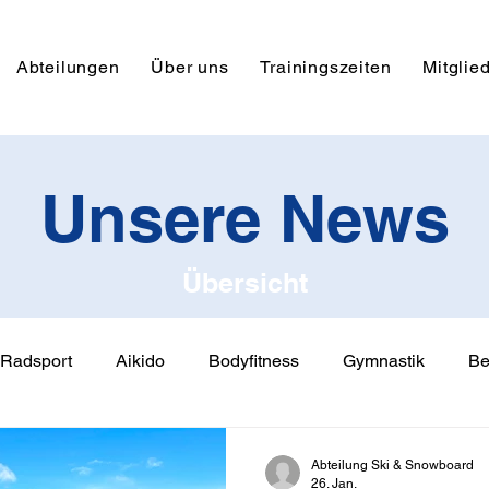
Abteilungen
Über uns
Trainingszeiten
Mitglie
Unsere News
Übersicht
Radsport
Aikido
Bodyfitness
Gymnastik
Be
Abteilung Ski & Snowboard
26. Jan.