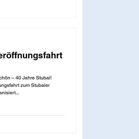
eröffnungsfahrt
chön – 40 Jahre Stubai!
ungsfahrt zum Stubaier
nisiert...