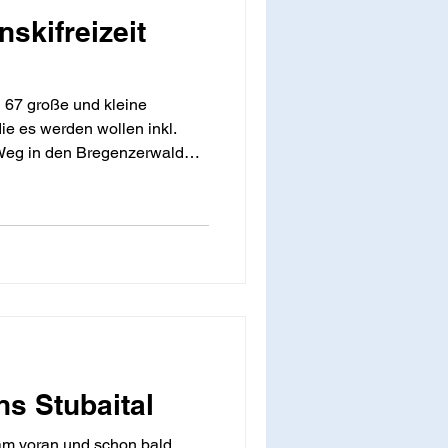
nskifreizeit
 67 große und kleine
die es werden wollen inkl.
 Weg in den Bregenzerwald
 Tage im Skigebiet Mellau /
in Südtirol wurden ein neues
or Lang neue Organisatoren
Familienskifreizeit des WSV
 Teilnehmenden nun nach
r vergleichsweise kurzen
ins Stubaital
sam voran und schon bald