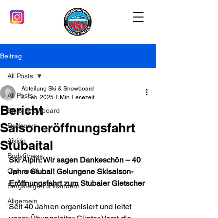
Beitrag
All Posts
Abteilung Ski & Snowboard
All Posts
8. Feb. 2025
1 Min. Lesezeit
Bericht
Ski & Snowboard
Saisoneröffnungsfahrt
Radsport
Aikido
Stubaital
Bodyfitness
Ski Alpin: Wir sagen Dankeschön – 40 
Gymnastik
Jahre Stubai! Gelungene Skisaison-
Eröffnungsfahrt zum Stubaier Gletscher
Bergsteigen & Wandern
Allgemein
Seit 40 Jahren organisiert und leitet 