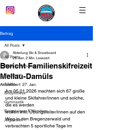
Beitrag
All Posts
Abteilung Ski & Snowboard
All Posts
26. Jan.
2 Min. Lesezeit
Bericht Familienskifreizeit
Ski & Snowboard
Mellau-Damüls
Radsport
Aikido
Aktualisiert:
27. Jan.
Am 05.01.2026 machten sich 67 große 
Bodyfitness
und kleine Skifahrer/innen und solche, 
Gymnastik
die es werden
Bergsteigen & Wandern
wollen inkl. Übungsleiter/innen auf den 
Weg in den Bregenzerwald und 
Allgemein
verbrachten 5 sportliche Tage im 