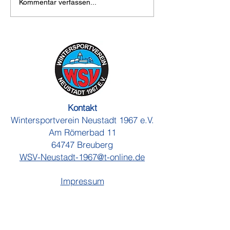
Wanderwochenende im
Wanderungen 2
Kommentar verfassen...
Dahner Felsenland
Bericht
Kontakt
Wintersportverein Neustadt 1967 e.V.
Am Römerbad 11
64747 Breuberg
WSV-Neustadt-1967@t-online.de
Impressum
Datenschutz
Satzung
Deine Nachricht an uns