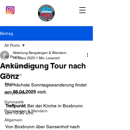
Beitrag
All Posts
Abteilung Bergsteigen & Wandern
All Posts
14. März 2025
1 Min. Lesezeit
Ankündigung Tour nach
Ski & Snowboard
Gönz
Radsport
Aikido
Die nächste Sonntagswanderung findet 
am 
06.04.2025
 statt. 
Bodyfitness
Gymnastik
Treffpunkt
: Bei der Kirche in Boxbrunn 
Bergsteigen & Wandern
um 10:30 Uhr.
Allgemein
Von Boxbrunn über Sansenhof nach 